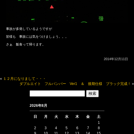
事故が多発しているようですが
皆様も 事故には気をつけましょう。。。
さぁ 飯食って帰ります。
2014年12月11日
«
１２月になりまして・・・
ダブルエイト フルバンパー Ver1 ＆ 後期仕様 ブラック完成！
»
検
索:
2026年8月
日
月
火
水
木
金
土
1
2
3
4
5
6
7
8
9
10
11
12
13
14
15