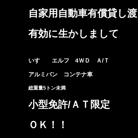
自家用自動車有償貸し渡
有効に生かしまして
いすゞ エルフ 4ＷＤ Ａ/Ｔ
アルミバン コンテナ車
総重量5トン未満
小型免許/ＡＴ限定
ＯＫ！！